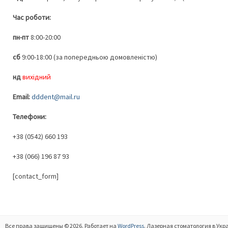
Час роботи:
пн-пт
8:00-20:00
сб
9:00-18:00 (за попередньою домовленістю)
нд
вихідний
Email:
dddent@mail.ru
Телефони:
+38 (0542) 660 193
+38 (066) 196 87 93
[contact_form]
Все права защищены © 2026. Работает на
WordPress
. Лазерная стоматология в Укр