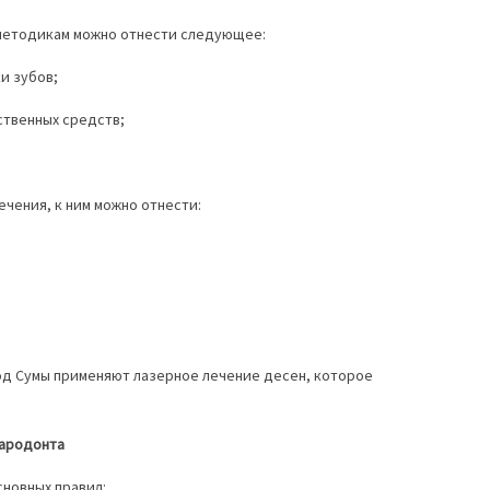
 методикам можно отнести следующее:
и зубов;
ственных средств;
ечения, к ним можно отнести:
род Сумы применяют лазерное лечение десен, которое
пародонта
новных правил: