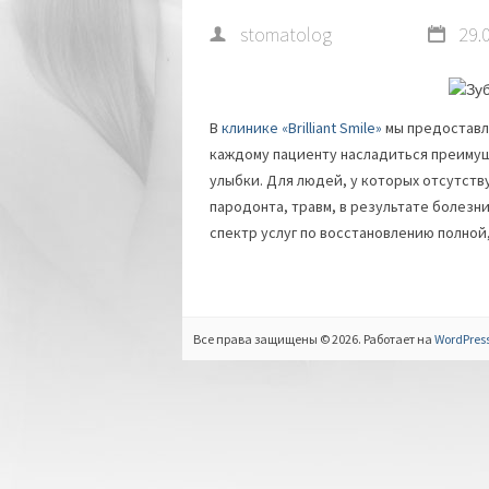
stomatolog
29.
В
клинике «Brilliant Smile»
мы предоставл
каждому пациенту насладиться преимущ
улыбки. Для людей, у которых отсутств
пародонта, травм, в результате болезн
спектр услуг по восстановлению полной
Все права защищены © 2026. Работает на
WordPres