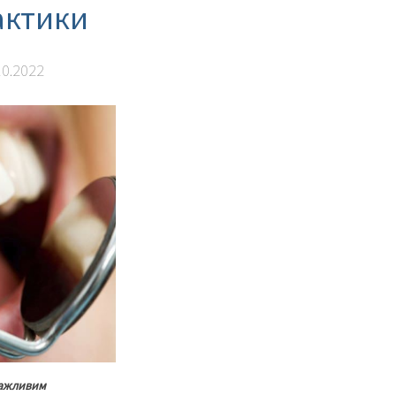
актики
10.2022
важливим